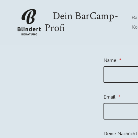
Zum
Dein BarCamp-
Inhalt
Ba
springen
Profi
Ko
Name
*
Email
*
Deine Nachrich